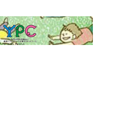
〒220-0004
横浜市西区北幸二丁目10番48号
​むつみビル3階
MAIL
ypc-office@yokohama-playpark.net
お問合せ
YPCについて
プレイパークで遊ぼう
理念
横浜プレイパーク一覧
事業内容
開催カレンダー
実績
関わるひと
組織体制
​プレイリーダー
沿革
採用
財務情報
応援する
Vision
プレイパークを創ろう
YPC定款