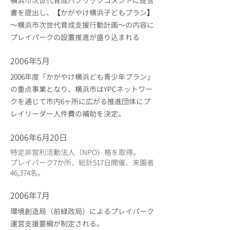
横浜市次世代育成パブリックコメントに提言
書を提出し、【かがやけ横浜子どもプラン】
～横浜市次世代育成支援行動計画～の内容に
プレイパークの設置推進が盛り込まれる
2006年5月
2006年度「かがやけ横浜ども青少年プラン」
の重点事業となり、横浜市はYPCネットワー
クを通じて市内6ヶ所に広がる推進団体にプ
レイリーダー人件費の補助を決定。
2006年6月20日
特定非営利活動法人（NPO）格を取得。
プレイパーク7か所、総計517日開催、来園者
46,374名。
2006年7月
環境創造局（前緑政局）によるプレイパーク
運営支援要綱が制定される。