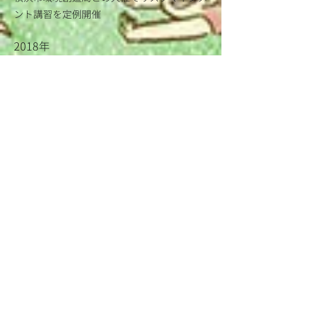
ント講習を定例開催
2018年
当ネットワーク理事長を橋本ミチ子より岡野
富茂子へ交代。
横浜市内プレイパークが25か所になる
2020年3月
新型コロナウイルス感染拡大防止のため、全
プレイパーク開催休止。6月より対策を取り
ながら​順次再開。
〒220-0004
横浜市西区北幸二丁目10番48号
​むつみビル3階