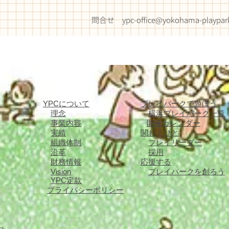
問合せ
ypc-office@yokohama-playpar
YPCについて
プレイパークで遊ぼう
理念
横浜プレイパーク一覧
事業内容
開催カレンダー
実績
関わるひと
組織体制
​プレイリーダー
沿革
採用
財務情報
応援する
Vision
プレイパークを創ろう
YPC定款
プライバシーポリシー