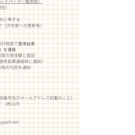
レイパーク一覧参照）
現在）
めに準ずる
日まで（次年度への更新有）
0日程度で
選考結果
を連絡
程度の実体験と面談
果連絡時に通知）
で採用の可否を通知
びメールアドレス記載のこと）
版 1枚以内
ypark.net