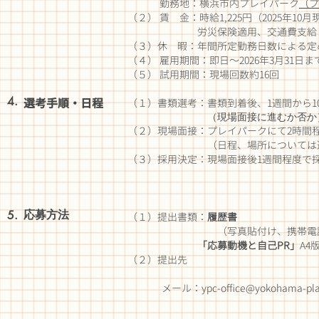
勤務地：横浜市内プレイパーク
（プ
（２） 賃 金：時給1,225円（2025年10月
労災保険適用、交通費支給
（３）休 暇：
年間所定勤務日数による定
（４） 雇用期間：即日～2026年3月31
（５） 試用期間：現場回数約16回
4.
選考手順・日程
（１）書類選考：書類到着後、1週間から1
（現場面接に進むか否か）
（２）現場面接：プレイパークにて2時間
（日程、場所については選考結
（３）採用決定：現場面接後1週間程度
応募方法
5.
（１）提出書類：
履歴書
（写真貼付け、携帯電話番号及
「応募動機と自己PR」
A4
（２）提出先
​
メール：
ypc-office@yokohama-pla