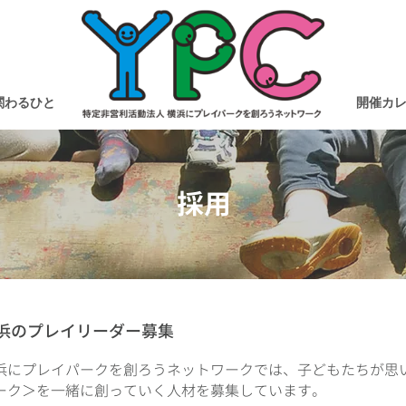
関わるひと
開催カ
採用
浜のプレイリーダー募集
浜にプレイパークを創ろうネットワークでは、
子どもたちが思
ーク＞を
一緒に創っていく人材を募集しています。