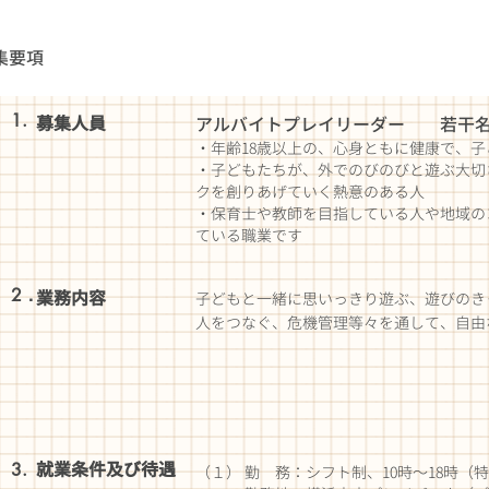
集要項
1.
募集人員
アルバイトプレイリーダー 若干名
・年齢18歳以上の、心身ともに健康で、
・子どもたちが、外でのびのびと遊ぶ大切
クを創りあげていく熱意のある人
・保育士や教師を目指している人や地域の
ている職業です
2．
業務内容
子どもと一緒に思いっきり遊ぶ、遊びのき
人をつなぐ、危機管理等々を通して、自由
就業条件及び待遇
3.
（１） 勤 務：シフト制、10時～18時
（特