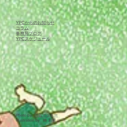
YPCからのお知らせ
コラム
事務局ブログ
YPCスケジュール
Photo by
川名マッキー
Illustration by 峰 若菜