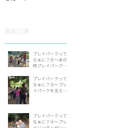
最新記事
プレイパークって
なぁに？⑥～あの
時プレイパークが
あったから…
プレイパークって
なぁに？⑤～プレ
イパークを支える
人たち
プレイパークって
なぁに？④～プレ
イリーダーがいる