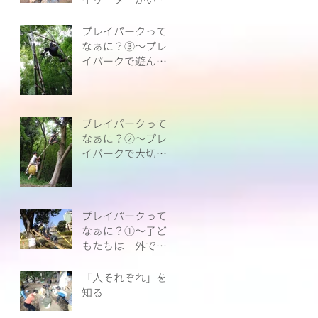
ということ
プレイパークって
なぁに？③～プレ
イパークで遊んで
みよう！
プレイパークって
なぁに？②～プレ
イパークで大切に
していること
プレイパークって
なぁに？①～子ど
もたちは 外で生
き生きと遊べてい
ますか？
「人それぞれ」を
知る