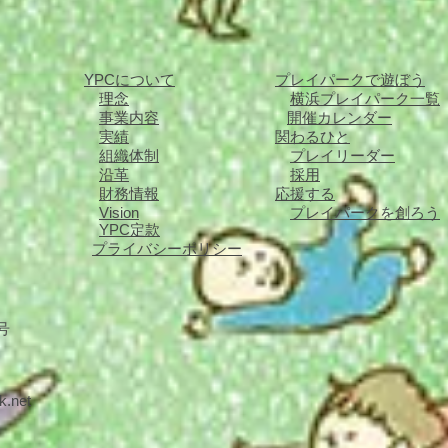
YPCについて
プレイパークで遊ぼう
理念
横浜プレイパーク一覧
事業内容
開催カレンダー
実績
関わるひと
組織体制
​プレイリーダー
沿革
採用
財務情報
応援する
Vision
プレイパークを創ろう
YPC定款
プライバシーポリシー
8号
k.net