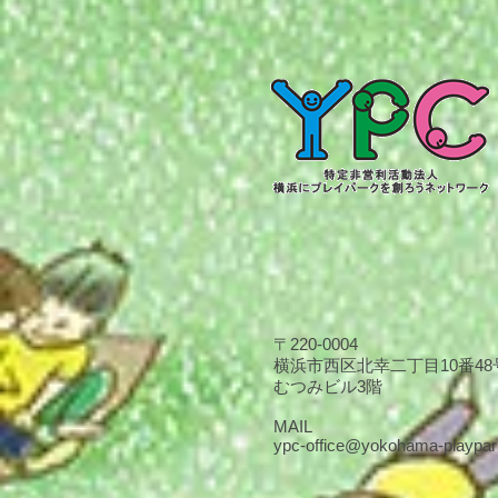
〒220-0004
横浜市西区北幸二丁目10番4
​むつみビル3階
MAIL
ypc-office@yokohama-playpar